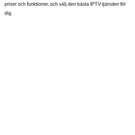
priser och funktioner, och välj den bästa IPTV-tjänsten för
dig.
Nordic IPTV
– Din ultimata guide till digital-TV i Sverige.
Välkommen till framtiden för TV-tittande!
IPTV Abonnement
IPTVNORDICONE.SE är den bästa IPTV-leverantören
i Sverige, Norge, Nederländerna, Finland och hela
Europa