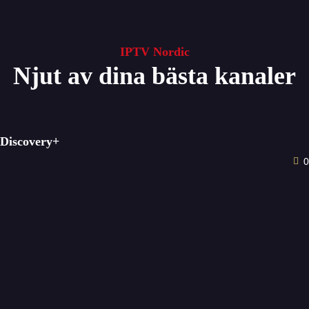
IPTV Nordic One
IPTV Nordic
Njut av dina bästa kanaler
IPTV Sverige
Köpa IPTV – Den Bästa Lösningen för Svensk IPTV
Installationsguider
Discovery+
Kontakt
0