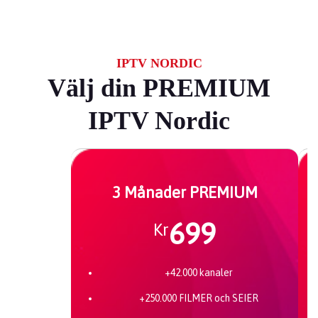
IPTV NORDIC
Välj din PREMIUM
IPTV Nordic
3 Månader PREMIUM
699
Kr
+42.000 kanaler
+250.000 FILMER och SEIER