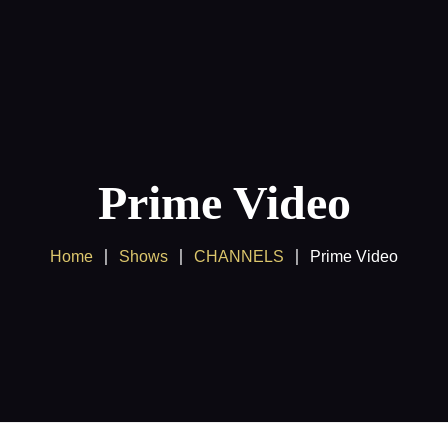
Nordic IPTV 2025
V: Den mest stabila och bästa TV-upplevelsen.
ide för Smart TV, appar och enheter
Kontakta oss
Prime Video
Home
Shows
CHANNELS
Prime Video