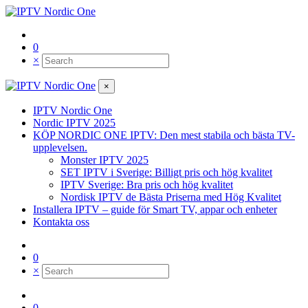
0
×
×
IPTV Nordic One
Nordic IPTV 2025
KÖP NORDIC ONE IPTV: Den mest stabila och bästa TV-
upplevelsen.
Monster IPTV 2025
SET IPTV i Sverige: Billigt pris och hög kvalitet
IPTV Sverige: Bra pris och hög kvalitet
Nordisk IPTV de Bästa Priserna med Hög Kvalitet
Installera IPTV – guide för Smart TV, appar och enheter
Kontakta oss
0
×
0