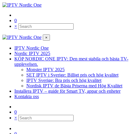
0
×
×
IPTV Nordic One
Nordic IPTV 2025
KÖP NORDIC ONE IPTV: Den mest stabila och bästa TV-
upplevelsen.
Monster IPTV 2025
SET IPTV i Sverige: Billigt pris och hög kvalitet
IPTV Sverige: Bra pris och hög kvalitet
Nordisk IPTV de Bästa Priserna med Hög Kvalitet
Installera IPTV – guide för Smart TV, appar och enheter
Kontakta oss
0
×
0