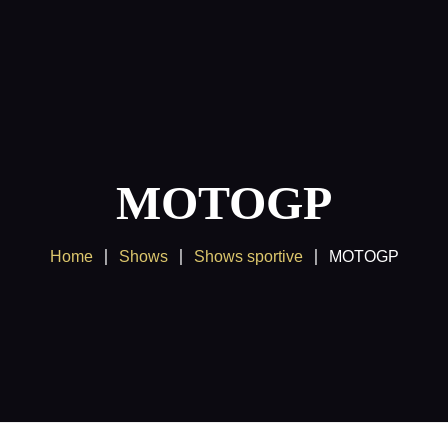
Nordic IPTV 2025
V: Den mest stabila och bästa TV-upplevelsen.
ide för Smart TV, appar och enheter
Kontakta oss
MOTOGP
Home
Shows
Shows sportive
MOTOGP