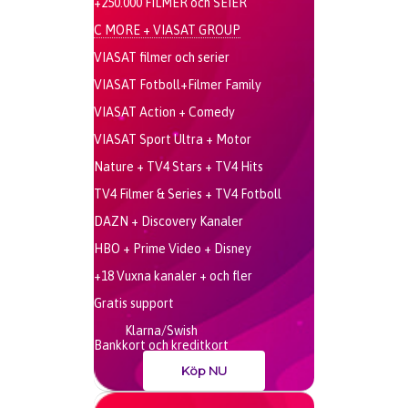
+250.000 FILMER och SEIER
C MORE + VIASAT GROUP
VIASAT filmer och serier
VIASAT Fotboll+Filmer Family
VIASAT Action + Comedy
VIASAT Sport Ultra + Motor
Nature + TV4 Stars + TV4 Hits
TV4 Filmer & Series + TV4 Fotboll
DAZN + Discovery Kanaler
HBO + Prime Video + Disney
+18 Vuxna kanaler + och fler
Gratis support
Klarna/Swish
Bankkort och kreditkort
Köp NU