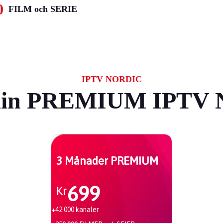
0
FILM och SERIE
IPTV NORDIC
din PREMIUM IPTV 
3 Månader PREMIUM
699
Kr
+42.000 kanaler