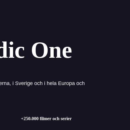
Nordic IPTV 2025
V: Den mest stabila och bästa TV-upplevelsen.
dic One
ide för Smart TV, appar och enheter
Kontakta oss
rna, i Sverige och i hela Europa och
+250.000 filmer och serier