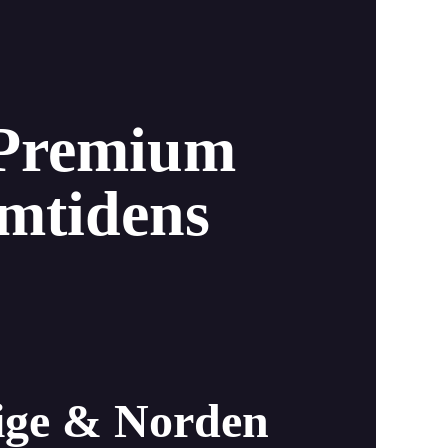
 Premium
amtidens
rige & Norden