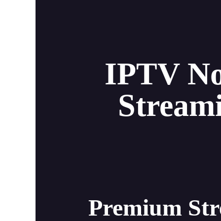
IPTV No
Streami
Premium Stre