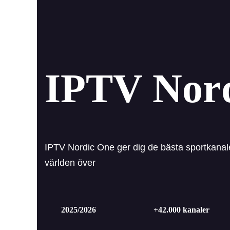
IPTV Nordic One
KÖP NORDIC ONE IPT
IPTV Nor
Installera IPTV – gu
IPTV Nordic One ger dig de bästa sportkanale
världen över
2025/2026
+42.000 kanaler