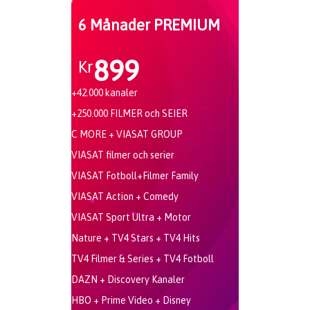
6 Månader PREMIUM
899
Kr
+42.000 kanaler
+250.000 FILMER och SEIER
C MORE + VIASAT GROUP
VIASAT filmer och serier
VIASAT Fotboll+Filmer Family
VIASAT Action + Comedy
VIASAT Sport Ultra + Motor
Nature + TV4 Stars + TV4 Hits
TV4 Filmer & Series + TV4 Fotboll
DAZN + Discovery Kanaler
HBO + Prime Video + Disney