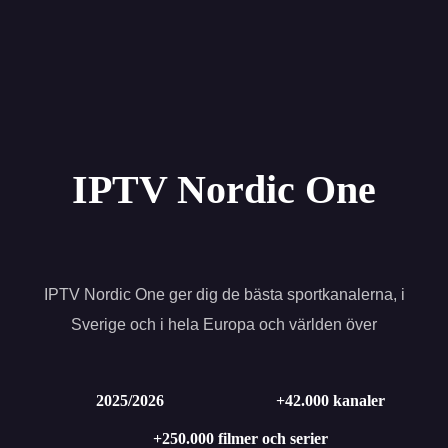
IPTV Nordic One
Nordic IPTV 2025
KÖP NORDIC ONE IPTV: Den mest stabila och bästa TV-
upplevelsen.
IPTV Nordic One
Installera IPTV – guide för Smart TV, appar och enheter
Kontakta oss
IPTV Nordic One ger dig de bästa sportkanalerna, i
Sverige och i hela Europa och världen över
2025/2026
+42.000 kanaler
+250.000 filmer och serier