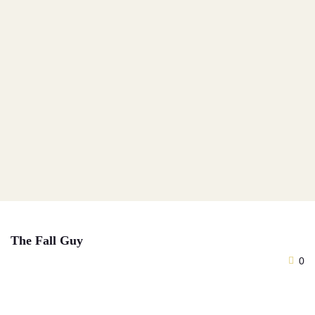
Netf
The Fall Guy
0