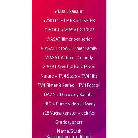
+42.000 kanaler
+250.000 FILMER och SEIER
C MORE + VIASAT GROUP
VIASAT filmer och serier
VIASAT Fotboll+Filmer Family
VIASAT Action + Comedy
VIASAT Sport Ultra + Motor
Nature + TV4 Stars + TV4 Hits
TV4 Filmer & Series + TV4 Fotboll
DAZN + Discovery Kanaler
HBO + Prime Video + Disney
+18 Vuxna kanaler + och fler
Gratis support
Klarna/Swish
Bankkort och kreditkort