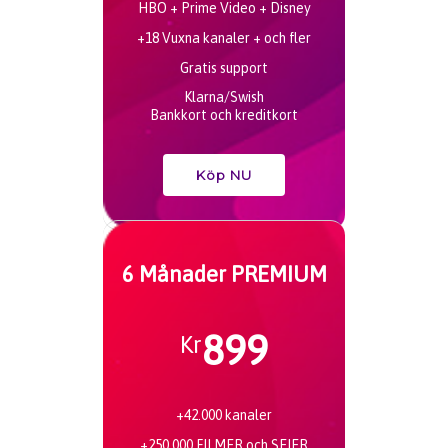
HBO + Prime Video + Disney
+18 Vuxna kanaler + och fler
Gratis support
Klarna/Swish
Bankkort och kreditkort
Köp NU
6 Månader PREMIUM
899
Kr
+42.000 kanaler
+250.000 FILMER och SEIER