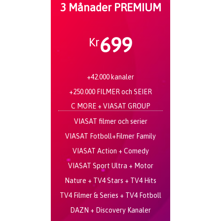
3 Månader PREMIUM
699
Kr
+42.000 kanaler
+250.000 FILMER och SEIER
C MORE + VIASAT GROUP
VIASAT filmer och serier
VIASAT Fotboll+Filmer Family
VIASAT Action + Comedy
VIASAT Sport Ultra + Motor
Nature + TV4 Stars + TV4 Hits
TV4 Filmer & Series + TV4 Fotboll
DAZN + Discovery Kanaler